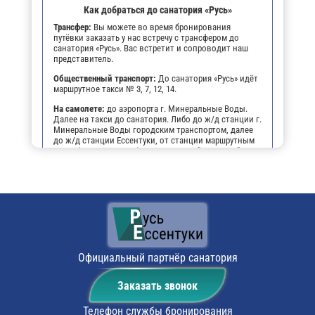
Как добраться до санатория «Русь»
Трансфер:
Вы можете во время бронирования
путёвки заказать у нас встречу с трансфером до
санатория «Русь». Вас встретит и сопроводит наш
представитель.
Общественный транспорт:
До санатория «Русь» идёт
маршрутное такси № 3, 7, 12, 14.
На самолете:
до аэропорта г. Минеральные Воды.
Далее на такси до санатория. Либо до ж/д станции г.
Минеральные Воды городским транспортом, далее
до ж/д станции Ессентуки, от станции маршрутным
такси (№№ 3, 7, 12, 14) до остановки "Виктория",
далее пешком 3-4 мин. до санатория .
На личном транспорте:
до г. Ессентуки, далее, чтобы
не заблудиться, можно воспользоваться
навигатором. По прибытии будет возможность
оставить автомобиль на парковке санатория.
Поездом:
до ж/д вокзала г. Ессентуки, маршрутным
такси № 3, 7, 12, 14 до остановки «Виктория», далее
пешком 3-4 мин. до санатория
Официальный партнёр санатория
Заказать звонок
Телефон службы бронирования