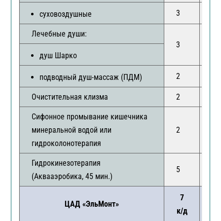
3
6
суховоздушные
Лечебные души:
3
6
душ Шарко
2
7
подводный душ-массаж (ПДМ)
Очистительная клизма
2
2
Сифонное промывание кишечника
минеральной водой или
2
2
гидроколонотерапия
Гидрокинезотерапия
5
11
(Аквааэробика, 45 мин.)
7
1
ЦАД «ЭльМонт»
к/д
к