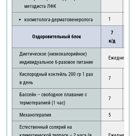
методиста ЛФК
1
1
косметолога-дерматовенеролога
7
1
Оздоровительный блок
к/д
к
Диетическое (низкокалорийное)
Ежедневно
индивидуальное 6-разовое питание
Кислородный коктейль 200 гр 1 раз
7
14
в день
Бассейн – свободное плавание с
7
14
термотерапией (1 час)
Механотерапия
5
10
Естественный солярий на
климатической террасе – 2 часа (в
Ежедневно