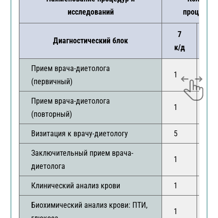
исследований
процедур
7
1
Диагностический блок
к/д
к
Прием врача-диетолога
1
1
(первичный)
Прием врача-диетолога
1
1
(повторный)
Визитация к врачу-диетологу
5
12
Заключительный прием врача-
1
1
диетолога
Клинический анализ крови
1
1
Биохимический анализ крови: ПТИ,
1
1