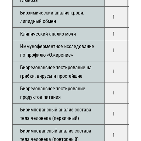
глюкоза
Биохимический анализ крови:
1
1
липидный обмен
Клинический анализ мочи
1
1
Иммуноферментное исследование
1
1
по профилю «Ожирение»
Биорезонансное тестирование на
1
1
грибки, вирусы и простейшие
Биорезонансное тестирование
1
1
продуктов питания
Биоимпедансный анализ состава
1
1
тела человека (первичный)
Биоимпедансный анализ состава
1
1
тела человека (повторный)