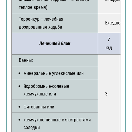
теплое время)
Терренкур – лечебная
Ежедневно
дозированная ходьба
7
1
Лечебный блок
к/д
к
Ванны:
минеральные углекислые или
йодобромные-солевые
жемчужные или
3
8
фитованны или
жемчужно-пенные с экстрактами
солодки