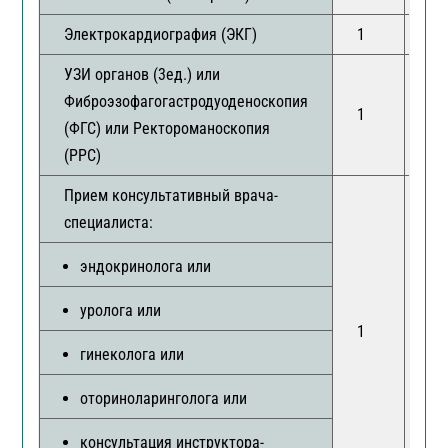
Электрокардиография (ЭКГ)
1
1
УЗИ органов (3ед.) или
Фиброэзофагогастродуоденоскопия
1
1
(ФГС) или Ректороманоскопия
(РРС)
Прием консультативный врача-
специалиста:
эндокринолога или
уролога или
1
1
гинеколога или
оториноларинголога или
консультация инструктора-