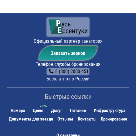
На личном транспорте:
до г. Ессентуки, далее, чтобы
не заблудиться, можно воспользоваться
навигатором. По прибытии будет возможность
оставить автомобиль на парковке санатория.
Поездом:
до ж/д вокзала г. Ессентуки, маршрутным
такси № 3, 7, 12, 14 до остановки «Виктория», далее
пешком 3-4 мин. до санатория
Официальный партнёр санатория
Заказать звонок
Телефон службы бронирования
8 (800) 2000-451
Бесплатно по России
Быстрые ссылки
Номера
Цены
Досуг
Питание
Инфраструктура
Документы для заезда
Отзывы
Контакты
Бронирование
О санатории