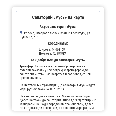
Санаторий «Русь» на карте
Адрес санатория «Русь»
Россия, Ставропольский край, г. Ессентуки, ул.
Пушкина, д. 16
Координаты:
Широта:
44.061105
Долгота:
42.854517
Как добраться до санатория «Русь»
Трансфер:
Вы можете во время бронирования
путёвки заказать у нас встречу с трансфером до
санатория «Русь». Вас встретит и сопроводит наш
представитель.
Общественный транспорт:
До санатория «Русь» идёт
маршрутное такси № 3, 7, 12, 14.
На самолете:
до аэропорта г. Минеральные Воды.
Далее на такси до санатория. Либо до ж/д станции г.
Минеральные Воды городским транспортом, далее
до ж/д станции Ессентуки, от станции маршрутным
такси (№№ 3, 7, 12, 14) до остановки "Виктория",
далее пешком 3-4 мин. до санатория .