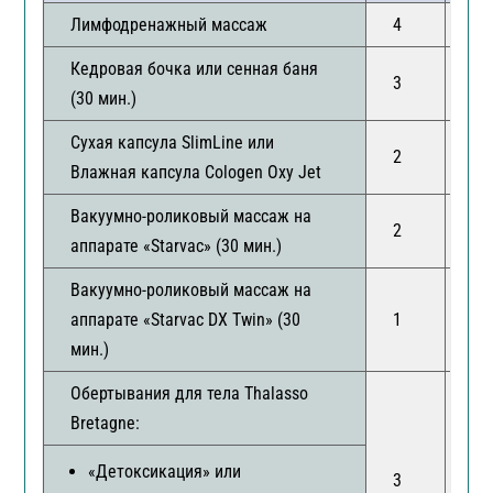
Лимфодренажный массаж
4
10
Кедровая бочка или сенная баня
3
6
(30 мин.)
Сухая капсула SlimLine или
2
6
Влажная капсула Cologen Oxy Jet
Вакуумно-роликовый массаж на
2
5
аппарате «Starvac» (30 мин.)
Вакуумно-роликовый массаж на
аппарате «Starvac DX Twin» (30
1
2
мин.)
Обертывания для тела Thalasso
Bretagne:
«Детоксикация» или
3
3