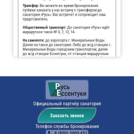
Трансфер:
Вы можете во время бронирования
путёвки заказать у нас встречу с трансфером до
санатория «Русь». Вас встретит и сопроводит наш
представитель.
Общественный транспорт:
До санатория «Русь» идёт
маршрутное такси № 3, 7, 12, 14.
На самолете:
до аэропорта г. Минеральные Воды.
Далее на такси до санатория. Либо до ж/д станции г.
Минеральные Воды городским транспортом, далее
до ж/д станции Ессентуки, от станции маршрутным
такси (№№ 3, 7, 12, 14) до остановки "Виктория",
далее пешком 3-4 мин. до санатория .
На личном транспорте:
до г. Ессентуки, далее, чтобы
не заблудиться, можно воспользоваться
навигатором. По прибытии будет возможность
оставить автомобиль на парковке санатория.
Поездом:
до ж/д вокзала г. Ессентуки, маршрутным
такси № 3, 7, 12, 14 до остановки «Виктория», далее
пешком 3-4 мин. до санатория
Официальный партнёр санатория
Заказать звонок
Телефон службы бронирования
8 (800) 2000-451