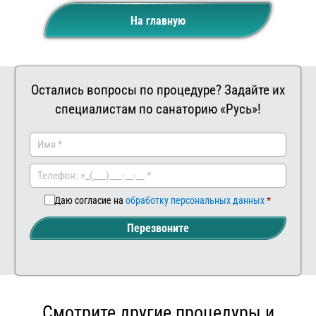
На главную
Остались вопросы по процедуре? Задайте их
специалистам по санаторию «Русь»!
Заказать
Ваш
комментар
Даю согласие на
обработку персональных данных
Перезвоните
Смотрите другие процедуры и