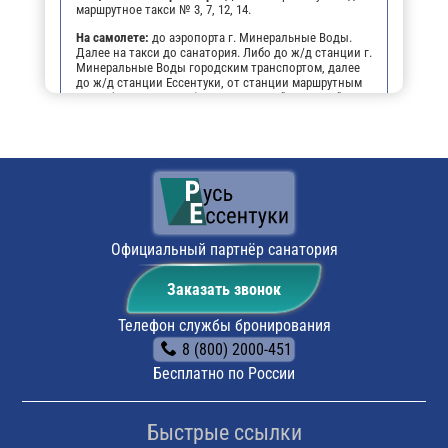
маршрутное такси № 3, 7, 12, 14.
На самолете:
до аэропорта г. Минеральные Воды.
Далее на такси до санатория. Либо до ж/д станции г.
Минеральные Воды городским транспортом, далее
до ж/д станции Ессентуки, от станции маршрутным
такси (№№ 3, 7, 12, 14) до остановки "Виктория",
далее пешком 3-4 мин. до санатория .
На личном транспорте:
до г. Ессентуки, далее, чтобы
не заблудиться, можно воспользоваться
навигатором. По прибытии будет возможность
оставить автомобиль на парковке санатория.
Поездом:
до ж/д вокзала г. Ессентуки, маршрутным
такси № 3, 7, 12, 14 до остановки «Виктория», далее
пешком 3-4 мин. до санатория
Официальный партнёр санатория
Заказать звонок
Телефон службы бронирования
8 (800) 2000-451
Бесплатно по России
Быстрые ссылки