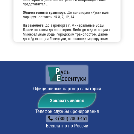
представитель.
Общественный транспорт:
До санатория «Русь» идёт
маршрутное такси № 3, 7, 12, 14.
На самолете:
до аэропорта г. Минеральные Воды.
Далее на такси до санатория. Либо до ж/д станции г.
Минеральные Воды городским транспортом, далее
до ж/д станции Ессентуки, от станции маршрутным
такси (№№ 3, 7, 12, 14) до остановки "Виктория",
далее пешком 3-4 мин. до санатория .
На личном транспорте:
до г. Ессентуки, далее, чтобы
не заблудиться, можно воспользоваться
навигатором. По прибытии будет возможность
оставить автомобиль на парковке санатория.
Поездом:
до ж/д вокзала г. Ессентуки, маршрутным
такси № 3, 7, 12, 14 до остановки «Виктория», далее
пешком 3-4 мин. до санатория
Официальный партнёр санатория
Заказать звонок
Телефон службы бронирования
8 (800) 2000-451
Бесплатно по России