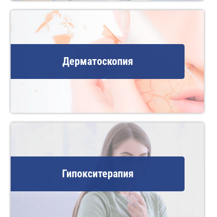
Дерматоскопия
Гипокситерапия