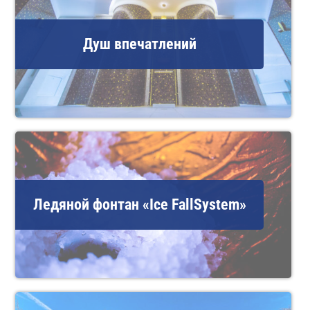
Душ впечатлений
Ледяной фонтан «Ice FallSystem»