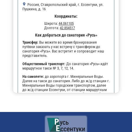
Россия, Ставропольский край, г. Ессентуки, ул.
Пушкина, д. 16
Координаты:
Широта:
44.061105
Долгота:
42.854517
Как добраться до санатория «Русь»
Трансфер:
Вы можете во время бронирования
путёвки заказать у нас встречу с трансфером до
санатория «Русь». Вас встретит и сопроводит наш
представитель.
Общественный транспорт:
До санатория «Русь» идёт
маршрутное такси № 3, 7, 12, 14.
На самолете:
до аэропорта г. Минеральные Воды.
Далее на такси до санатория. Либо до ж/д станции г.
Минеральные Воды городским транспортом, далее
до ж/д станции Ессентуки, от станции маршрутным
такси (№№ 3, 7, 12, 14) до остановки "Виктория",
далее пешком 3-4 мин. до санатория .
На личном транспорте:
до г. Ессентуки, далее, чтобы
не заблудиться, можно воспользоваться
навигатором. По прибытии будет возможность
оставить автомобиль на парковке санатория.
Поездом:
до ж/д вокзала г. Ессентуки, маршрутным